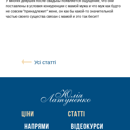
У многих девушек после свадьбы появляется ощущение, что они
поставлены в условия конкуренции с мамой мужа и что муж как будто
не совсем "принадлежит" жене, он как бы какой-то значительной
частью своего существа связан с мамой и это так бесит!
Усі статті
Цiни
Статтi
Напрями
Вiдеокурси