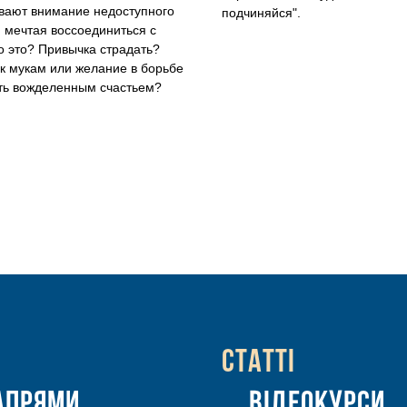
вают внимание недоступного
подчиняйся".
, мечтая воссоединиться с
о это? Привычка страдать?
 к мукам или желание в борьбе
ть вожделенным счастьем?
и
Статтi
апрями
Вiдеокурси