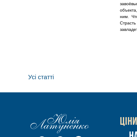
завоёвы
объекта
ним. Чт
Страсть
завладе
Усі статті
Цiн
Н