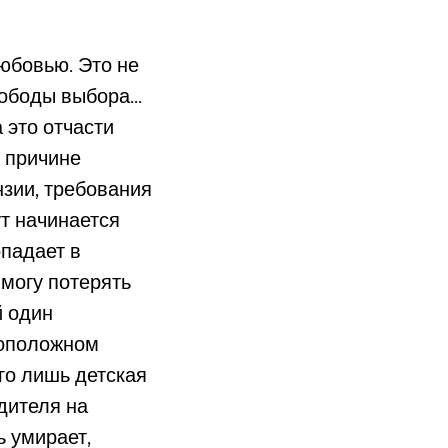
любовью. Это не
ободы выбора...
 это отчасти
о причине
нзии, требования
ут начинается
опадает в
 могу потерять
й один
ивоположном
го лишь детская
дителя на
ь умирает,