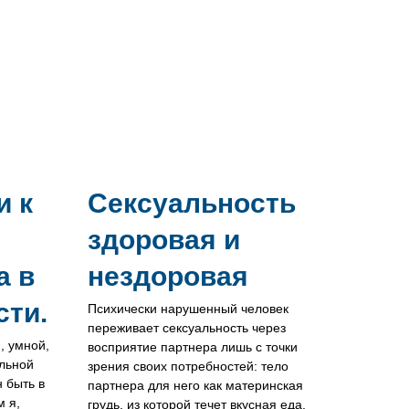
и к
Сексуальность
здоровая и
а в
нездоровая
сти.
Психически нарушенный человек
переживает сексуальность через
, умной,
восприятие партнера лишь с точки
ельной
зрения своих потребностей: тело
 быть в
партнера для него как материнская
м я,
грудь, из которой течет вкусная еда,