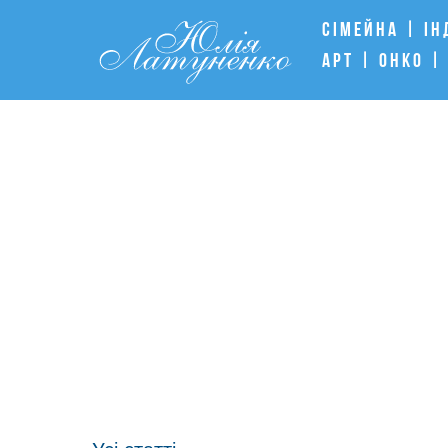
Сiмейна | iн
Арт | Онко |