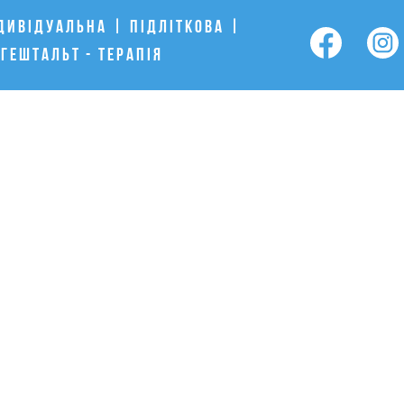
дивiдуальна | Пiдлiткова |
 Гештальт
- Терапiя