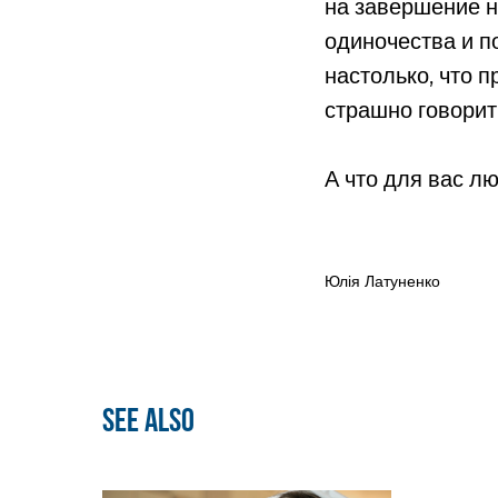
на завершение н
одиночества и по
настолько, что 
страшно говорить
А что для вас л
Юлія Латуненко
See also