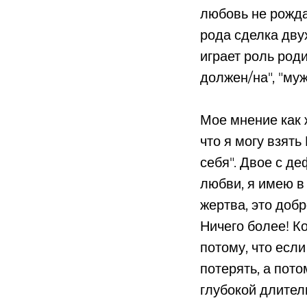
любовь не рожда
рода сделка двух
играет роль роди
должен/на", "му
Мое мнение как 
что я могу взять
себя". Двое с д
любви, я имею в
жертва, это доб
Ничего более! Ко
потому, что если
потерять, а пото
глубокой длител