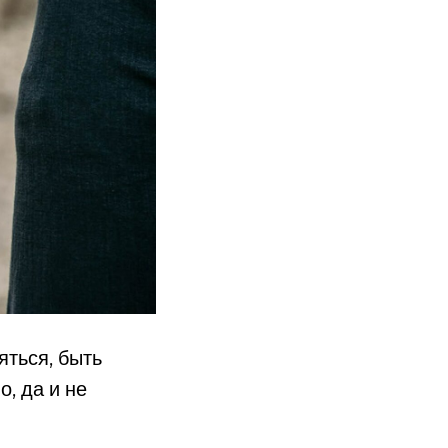
ться, быть
, да и не