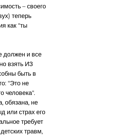
имость – своего
вух) теперь
ия как "ты
е должен и все
но взять ИЗ
собны быть в
о: "Это не
о человека".
, обязана, не
ыд или страх его
тальное требует
детских травм,