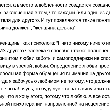
ется, а вместо влюбленности создается созавис
, заключенная в том, что каждый (или один из д
теля для другого. И тут появляются такие понят
жчина должен", "женщина должна".
женщины, как психолога: "Никто никому ничего н
 ИЗ другого человека я способен также полноцен
ефицитом любви заботы и самоподдержки не спо
 виду в зрелой любви. Определение любви прост
ровольная форма обращения внимания на другог
гда я забочусь о любимом не потому, что должна
 не позабочусь, то буду чувствовать вину или ст
му, что я хочу этого, потому что люблю. А все ос
ьной психотерапии, направленной на исцеление 