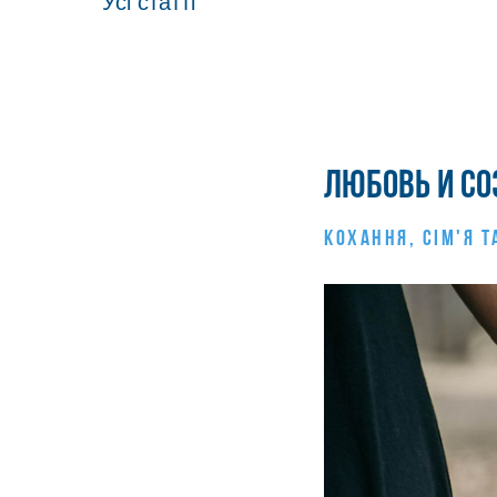
Усі статті
Любовь и с
КОХАННЯ, СIМ'Я Т