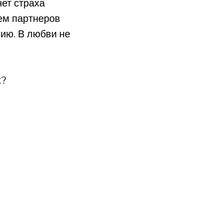
нет страха
ием партнеров
лию. В любви не
х?