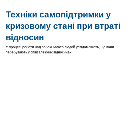
Техніки самопідтримки у
кризовому стані при втраті
відносин
У процесі роботи над собою багато людей усвідомлюють, що вони
перебувають у співзалежних відносинах