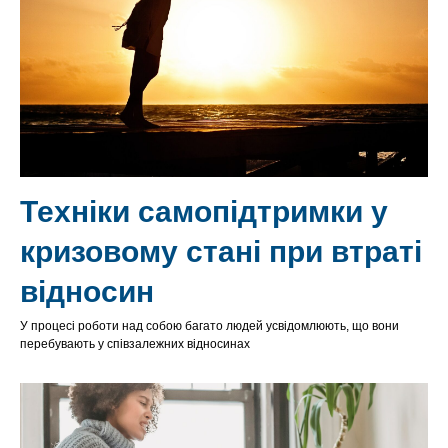
Техніки самопідтримки у
кризовому стані при втраті
відносин
У процесі роботи над собою багато людей усвідомлюють, що вони
перебувають у співзалежних відносинах